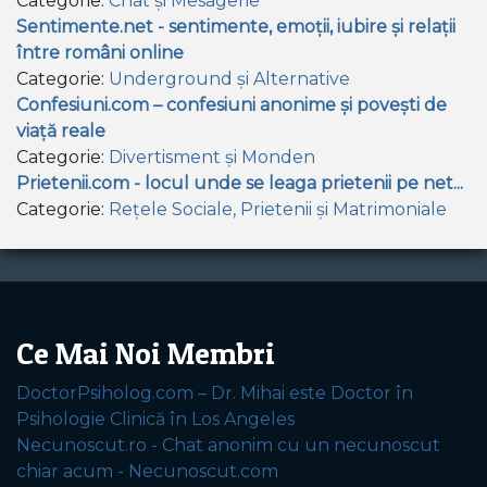
Categorie:
Chat și Mesagerie
Sentimente.net - sentimente, emoții, iubire și relații
între români online
Categorie:
Underground și Alternative
Confesiuni.com – confesiuni anonime și povești de
viață reale
Categorie:
Divertisment și Monden
Prietenii.com - locul unde se leaga prietenii pe net...
Categorie:
Rețele Sociale, Prietenii și Matrimoniale
Ce Mai Noi Membri
DoctorPsiholog.com – Dr. Mihai este Doctor în
Psihologie Clinică în Los Angeles
Necunoscut.ro - Chat anonim cu un necunoscut
chiar acum - Necunoscut.com