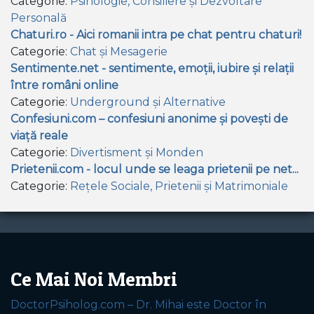
Categorie:
Psihologie, Consiliere și Dezvoltare
Personală
Chaturi.ro - Aici romanii intra pe chat pentru chaturi!
Categorie:
Chat și Mesagerie
Sentimente.net - sentimente, emoții, iubire și relații
între români online
Categorie:
Underground și Alternative
Confesiuni.com – confesiuni anonime și povești de
viață reale
Categorie:
Divertisment și Monden
Prietenii.com - locul unde se leaga prietenii pe net...
Categorie:
Rețele Sociale, Prietenii și Matrimoniale
Ce Mai Noi Membri
DoctorPsiholog.com – Dr. Mihai este Doctor în