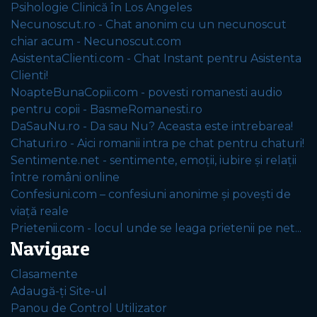
Psihologie Clinică în Los Angeles
Necunoscut.ro - Chat anonim cu un necunoscut
chiar acum - Necunoscut.com
AsistentaClienti.com - Chat Instant pentru Asistenta
Clienti!
NoapteBunaCopii.com - povesti romanesti audio
pentru copii - BasmeRomanesti.ro
DaSauNu.ro - Da sau Nu? Aceasta este intrebarea!
Chaturi.ro - Aici romanii intra pe chat pentru chaturi!
Sentimente.net - sentimente, emoții, iubire și relații
între români online
Confesiuni.com – confesiuni anonime și povești de
viață reale
Prietenii.com - locul unde se leaga prietenii pe net...
Navigare
Clasamente
Adaugă-ți Site-ul
Panou de Control Utilizator