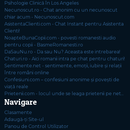
Psihologie Clinică în Los Angeles
Necunoscut.ro - Chat anonim cu un necunoscut
chiar acum - Necunoscut.com
AsistentaClienti.com - Chat Instant pentru Asistenta
Clienti!
NoapteBunaCopii.com - povesti romanesti audio
pentru copii - BasmeRomanesti.ro
DaSauNu.ro - Da sau Nu? Aceasta este intrebarea!
Chaturi.ro - Aici romanii intra pe chat pentru chaturi!
Sentimente.net - sentimente, emoții, iubire și relații
între români online
Confesiuni.com – confesiuni anonime și povești de
viață reale
Prietenii.com - locul unde se leaga prietenii pe net...
Navigare
Clasamente
Adaugă-ți Site-ul
Panou de Control Utilizator