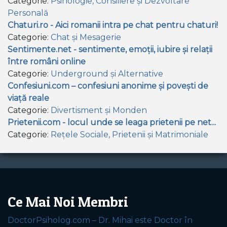
Categorie:
Psihologie, Consiliere și Dezvoltare
Personală
Chaturi.ro - Aici romanii intra pe chat pentru chaturi!
Categorie:
Chat și Mesagerie
Sentimente.net - sentimente, emoții, iubire și relații
între români online
Categorie:
Underground și Alternative
Confesiuni.com – confesiuni anonime și povești de
viață reale
Categorie:
Divertisment și Monden
Prietenii.com - locul unde se leaga prietenii pe net...
Categorie:
Rețele Sociale, Prietenii și Matrimoniale
Ce Mai Noi Membri
DoctorPsiholog.com – Dr. Mihai este Doctor în