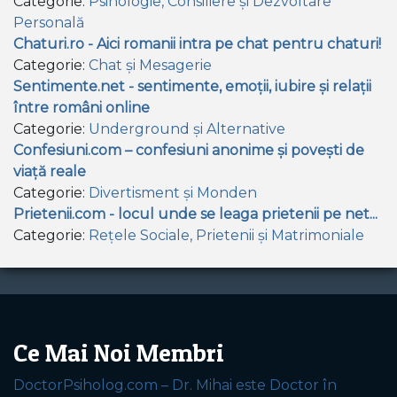
Categorie:
Psihologie, Consiliere și Dezvoltare
Personală
Chaturi.ro - Aici romanii intra pe chat pentru chaturi!
Categorie:
Chat și Mesagerie
Sentimente.net - sentimente, emoții, iubire și relații
între români online
Categorie:
Underground și Alternative
Confesiuni.com – confesiuni anonime și povești de
viață reale
Categorie:
Divertisment și Monden
Prietenii.com - locul unde se leaga prietenii pe net...
Categorie:
Rețele Sociale, Prietenii și Matrimoniale
Ce Mai Noi Membri
DoctorPsiholog.com – Dr. Mihai este Doctor în