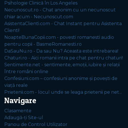
Psihologie Clinică în Los Angeles
Necunoscut.ro - Chat anonim cu un necunoscut
chiar acum - Necunoscut.com
AsistentaClienti.com - Chat Instant pentru Asistenta
Clienti!
NoapteBunaCopii.com - povesti romanesti audio
pentru copii - BasmeRomanesti.ro
DaSauNu.ro - Da sau Nu? Aceasta este intrebarea!
Chaturi.ro - Aici romanii intra pe chat pentru chaturi!
Sentimente.net - sentimente, emoții, iubire și relații
între români online
Confesiuni.com – confesiuni anonime și povești de
viață reale
Prietenii.com - locul unde se leaga prietenii pe net...
Navigare
Clasamente
Adaugă-ți Site-ul
Panou de Control Utilizator